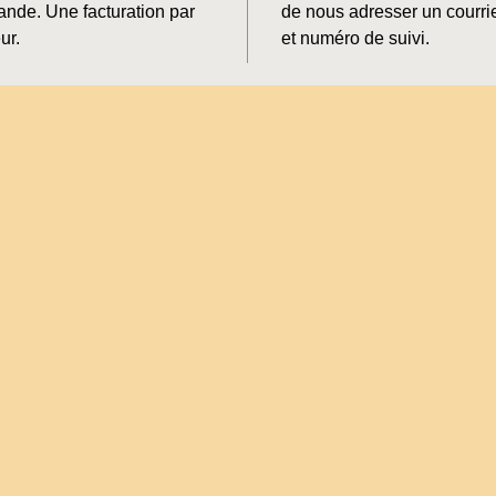
mande. Une facturation par
de nous adresser un courrie
ur.
et numéro de suivi.