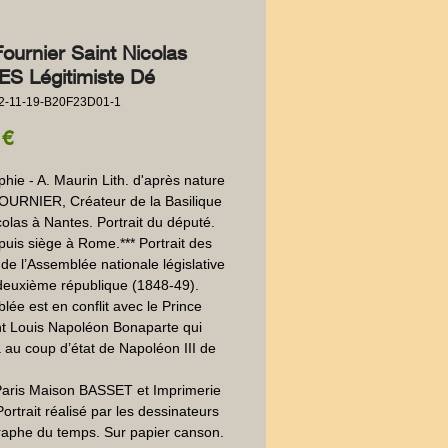
Fournier Saint Nicolas
S Légitimiste Dé
2-11-19-B20F23D01-1
Precio
 €
phie - A. Maurin Lith. d'après nature 
FOURNIER, Créateur de la Basilique 
colas à Nantes. Portrait du député. 
uis siège à Rome.*** Portrait des 
de l’Assemblée nationale législative 
deuxième république (1848-49). 
lée est en conflit avec le Prince 
t Louis Napoléon Bonaparte qui 
 au coup d’état de Napoléon III de 
Paris Maison BASSET et Imprimerie 
ortrait réalisé par les dessinateurs 
graphe du temps. Sur papier canson.  