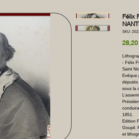
Félix 
NANTE
SKU: 202
28,20
Lithogra
- Félix 
Saint Ni
Evêque p
députés 
sous la 
L’assemb
Présiden
conduira
1851.

Edition 
Goupil. P
et litho