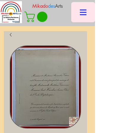
Mikado
des
Arts