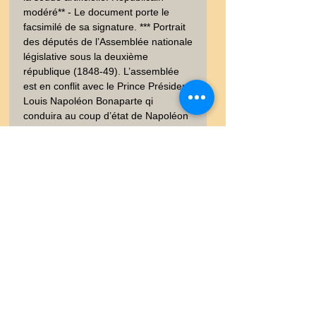
modéré** - Le document porte le 
facsimilé de sa signature. *** Portrait 
des députés de l’Assemblée nationale 
législative sous la deuxième 
république (1848-49). L’assemblée 
est en conflit avec le Prince Président 
Louis Napoléon Bonaparte qi 
conduira au coup d’état de Napoléon 
III de 1851.

Edition Paris Maison BASSET et 
Imprimerie Goupil. Portrait réalisé par 
les dessinateurs et lithographe du 
temps. Sur Papier vergé.  Signée 
dans la planche. Bon état, bien 
conservé, traces colle au dos. 40x23 
cm. Poids envoi emballé suivi  : 
COLIS 0,500-0,9Kg
0