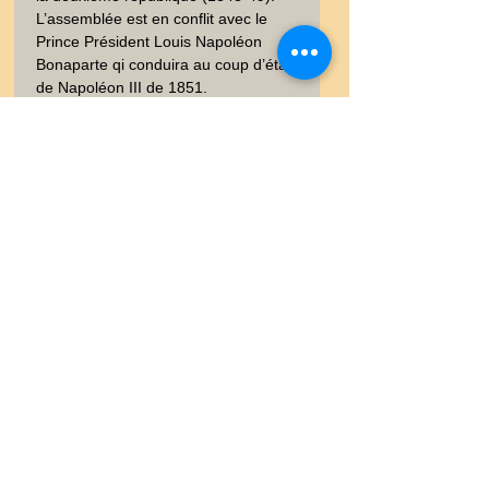
L’assemblée est en conflit avec le 
Prince Président Louis Napoléon 
Bonaparte qi conduira au coup d’état 
de Napoléon III de 1851.

Edition Paris Maison BASSET et 
Imprimerie Goupil. Portrait réalisé par 
les dessinateurs et lithographe du 
temps. Sur papier fort.  Signée dans 
la planche. Bon état, bien conservé. 
40x23 cm. Poids envoi emballé suivi  
: COLIS 0,500-0,9Kg
0
0
0
Garanties et Retour