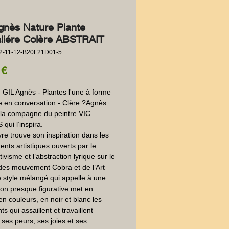
gnès Nature Plante
liére Colère ABSTRAIT
2-11-12-B20F21D01-5
Precio
 €
 GIL Agnès - Plantes l'une à forme 
e en conversation - Clère ?Agnès 
 la compagne du peintre VIC 
ui l’inspira. 

e trouve son inspiration dans les 
ts artistiques ouverts par le 
ivisme et l’abstraction lyrique sur le 
es mouvement Cobra et de l’Art 
e style mélangé qui appelle à une 
ion presque figurative met en 
en couleurs, en noir et blanc les 
s qui assaillent et travaillent 
 : ses peurs, ses joies et ses 