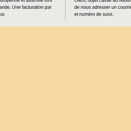
Europénne et assimilé font
client, objet cassé au retour
mande. Une facturation par
de nous adresser un courrie
ur.
et numéro de suivi.