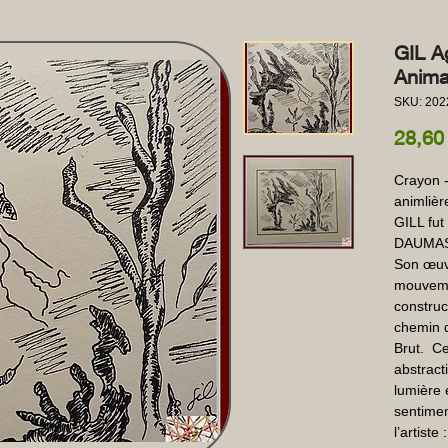
GIL A
Anima
SKU: 202
28,60
Crayon -
animlièr
GILL fut
DAUMAS q
Son œuvr
mouvemen
construct
chemin d
Brut.  C
abstract
lumière 
sentiment
l’artiste