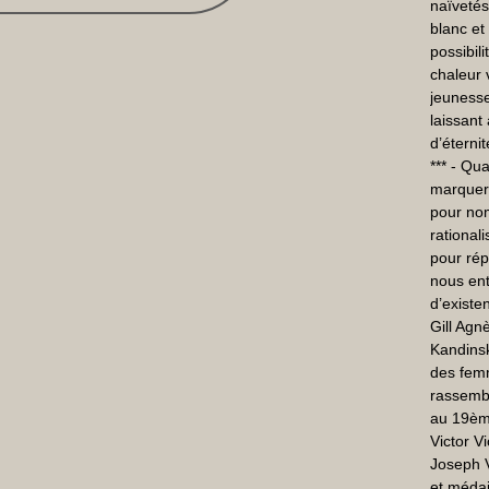
naïvetés
blanc et 
possibil
chaleur v
jeunesse
laissant
d’éternité
*** - Qu
marquer 
pour nom
rationali
pour rép
nous ent
d’existen
Gill Agn
Kandinsk
des femm
rassembl
au 19ème
Victor V
Joseph 
et médail