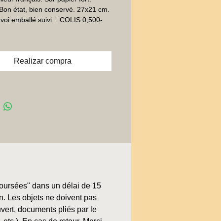
Bon état, bien conservé. 27x21 cm. 
voi emballé suivi  : COLIS 0,500-
Realizar compra
boursées" dans un délai de 15
on. Les objets ne doivent pas
uvert, documents pliés par le