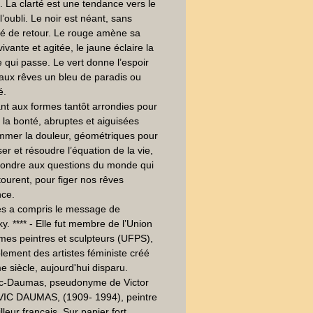
. La clarté est une tendance vers le 
l’oubli. Le noir est néant, sans 
ité de retour. Le rouge amène sa 
ivante et agitée, le jaune éclaire la 
 qui passe. Le vert donne l’espoir 
 aux rêves un bleu de paradis ou 
. 

ant aux formes tantôt arrondies pour 
la bonté, abruptes et aiguisées 
mer la douleur, géométriques pour 
ser et résoudre l’équation de la vie, 
ondre aux questions du monde qui 
ourent, pour figer nos rêves 
ce.

ès a compris le message de 
y. **** - Elle fut membre de l’Union 
es peintres et sculpteurs (UFPS), 
ement des artistes féministe créé 
 siècle, aujourd'hui disparu.

ic-Daumas, pseudonyme de Victor 
VIC DAUMAS, (1909- 1994), peintre 
leur français. Sur papier fort.  