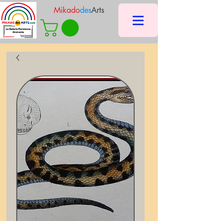
Mikado
des
Arts