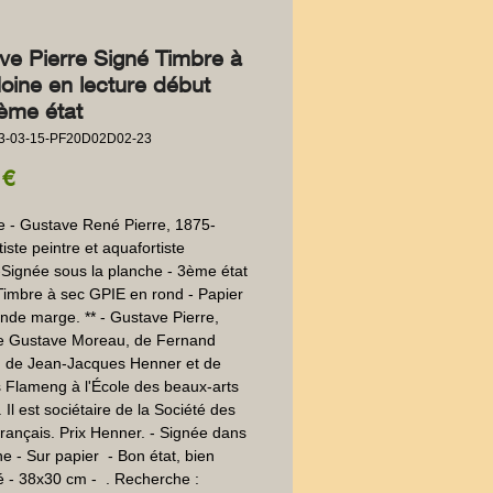
ve Pierre Signé Timbre à
oine en lecture début
ème état
3-03-15-PF20D02D02-23
Precio
 €
e - Gustave René Pierre, 1875-
iste peintre et aquafortiste 
-Signée sous la planche - 3ème état 
 Timbre à sec GPIE en rond - Papier 
ande marge. ** - Gustave Pierre, 
de Gustave Moreau, de Fernand 
 de Jean-Jacques Henner et de 
 Flameng à l'École des beaux-arts 
 Il est sociétaire de la Société des 
 français. Prix Henner. - Signée dans 
e - Sur papier  - Bon état, bien 
 - 38x30 cm -  . Recherche : 