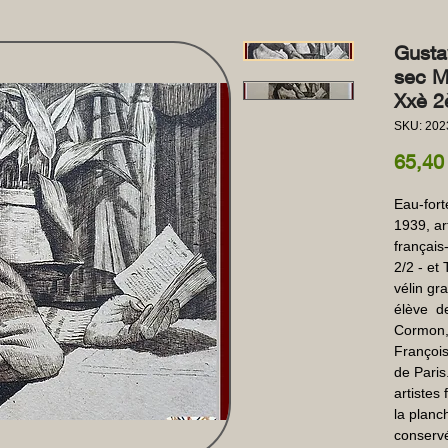
Gusta
sec M
Xxè 2
SKU: 202
65,40
Eau-fort
1939, art
français
2/2 - et
vélin gr
élève  
Cormon,
François
de Paris.
artistes
la planch
conservé