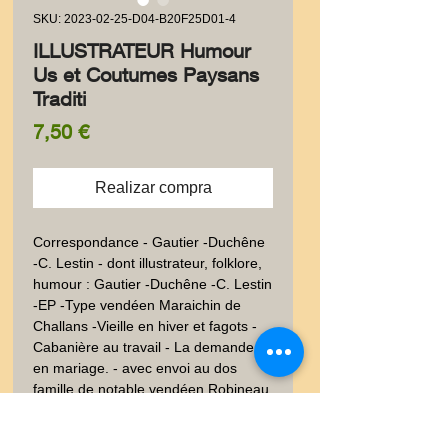
SKU: 2023-02-25-D04-B20F25D01-4
ILLUSTRATEUR Humour
Us et Coutumes Paysans
Traditi
Precio
7,50 €
Realizar compra
Correspondance - Gautier -Duchêne 
-C. Lestin - dont illustrateur, folklore, 
humour : Gautier -Duchêne -C. Lestin 
-EP -Type vendéen Maraichin de 
Challans -Vieille en hiver et fagots -
Cabanière au travail - La demande 
en mariage. - avec envoi au dos  
famille de notable vendéen Robineau 
Merle, etc. Sur papier fort.  Auteurs 
sur la planche. Bon état, bien 