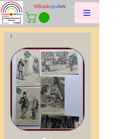
Mikado
des
Arts