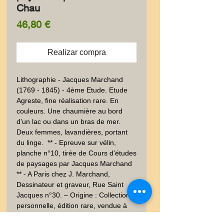
Chau
Precio
46,80 €
Realizar compra
Lithographie - Jacques Marchand 
(1769 - 1845) - 4ème Etude. Etude 
Agreste, fine réalisation rare. En 
couleurs. Une chaumière au bord 
d'un lac ou dans un bras de mer. 
Deux femmes, lavandières, portant 
du linge.  ** - Epreuve sur vélin, 
planche n°10, tirée de Cours d'études 
de paysages par Jacques Marchand 
** - A Paris chez J. Marchand, 
Dessinateur et graveur, Rue Saint 
Jacques n°30. – Origine : Collection 
personnelle, édition rare, vendue à 
l'unité à l'époque pas d'édition 