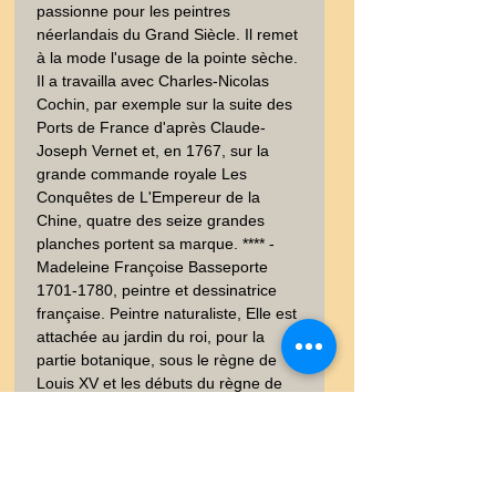
passionne pour les peintres 
néerlandais du Grand Siècle. Il remet 
à la mode l'usage de la pointe sèche. 
Il a travailla avec Charles-Nicolas 
Cochin, par exemple sur la suite des 
Ports de France d'après Claude-
Joseph Vernet et, en 1767, sur la 
grande commande royale Les 
Conquêtes de L'Empereur de la 
Chine, quatre des seize grandes 
planches portent sa marque. **** - 
Madeleine Françoise Basseporte 
1701-1780, peintre et dessinatrice 
française. Peintre naturaliste, Elle est 
attachée au jardin du roi, pour la 
partie botanique, sous le règne de 
Louis XV et les débuts du règne de 
Louis XVI. *** Tiré de Le Spectacle de 
la nature, ou Entretiens sur les 
particularités de l'Histoire naturelle 
qui ont paru les plus propres à rendre 