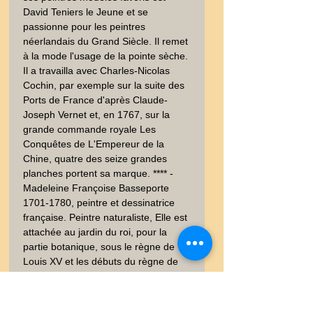
David Teniers le Jeune et se 
passionne pour les peintres 
néerlandais du Grand Siècle. Il remet 
à la mode l'usage de la pointe sèche. 
Il a travailla avec Charles-Nicolas 
Cochin, par exemple sur la suite des 
Ports de France d'après Claude-
Joseph Vernet et, en 1767, sur la 
grande commande royale Les 
Conquêtes de L'Empereur de la 
Chine, quatre des seize grandes 
planches portent sa marque. **** - 
Madeleine Françoise Basseporte 
1701-1780, peintre et dessinatrice 
française. Peintre naturaliste, Elle est 
attachée au jardin du roi, pour la 
partie botanique, sous le règne de 
Louis XV et les débuts du règne de 
Louis XVI. *** Tiré de Le Spectacle de 
la nature, ou Entretiens sur les 
particularités de l'Histoire naturelle 