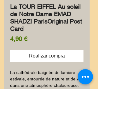
La TOUR EIFFEL Au soleil
de Notre Dame EMAD
SHADZI ParisOriginal Post
Card
Precio
4,90 €
Realizar compra
La cathédrale baignée de lumière 
estivale, entourée de nature et de vie, 
dans une atmosphère chaleureuse.
Information produit
Élégante carte postale au format
Livraison
10 × 15 cm, imprimée à l’encre
pigmentaire sur un papier luxe
Vous trouverez dans les onglets
Satisfait ou Remboursé