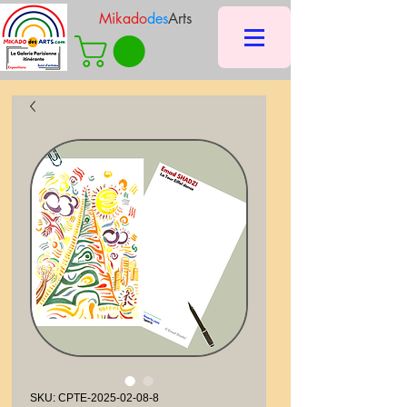
Mikado
des
Arts
SKU: CPTE-2025-02-08-8