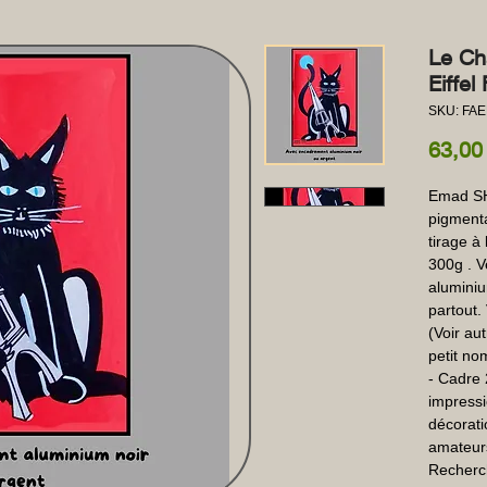
Le Ch
Eiffe
SKU: FAE
63,00
Emad SHA
pigmentai
tirage à 
300g . V
aluminiu
partout.
(Voir aut
petit nom
- Cadre 
impressi
décoratio
amateurs
Recherche