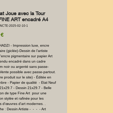
at Joue avec la Tour
l FINE ART encadré A4
NCTE-2025-02-10-1
Precio
 €
DZI - Impression luxe, encre 
re (giclée)-Dessin de l'artiste 
l'encre pigmentaire sur papier Art 
endu encadré dans un cadre 
m noir ou argenté sans passe-
 Vente possible avec passe-partout. 
re produit sur le site) - Éditée en 
bre - Papier de qualité  - Etat Neuf 
21x29.7 - Dessin 21x29.7 - Belle 
on de type Fine Art  pour une 
n stylée et rafinée pour les 
 d'œuvres d'art modernes. . 
 : Dessin Artiste -  -  -  - Art 