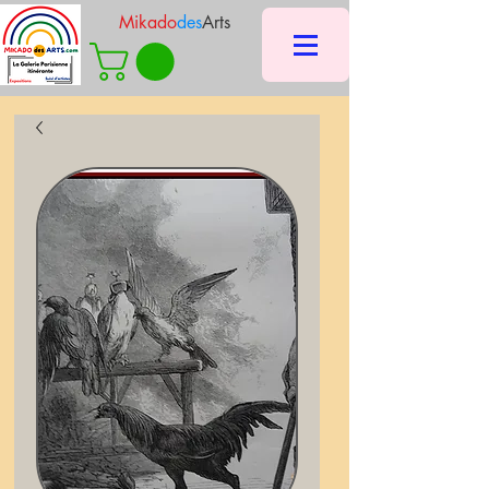
Mikado
des
Arts