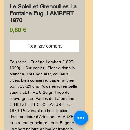
Le Soleil et Grenouilles La
Fontaine Eug. LAMBERT
1870
Precio
9,80 €
Realizar compra
Eau-forte - Eugène Lambert (1825- 
1900)  - Sur papier.  Signée dans la 
planche. Très bon état, couleurs 
vives, bien conservé, papier ancien 
bon.. 19x29 cm. Poids envoi emballé 
suivi  : LETTRE 0-20 gr. Tirée de 
l’ouvrage Les Fables de Lafontaine, 
J. HETZEL ET C- C. LAHURE,  ca 
1870. Provenant de la collection 
documentaire d’Adolphe LALAUZE, 
illustrateur et peintre.Louis-Eugène 
Lambert,peintre animalier français. 