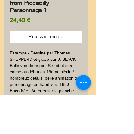
from Piccadilly
Personnage 1
Precio
24,40 €
Realizar compra
Estampe - Dessiné par Thomas 
SHEPPERD et gravé par J. BLACK - 
Belle vue de regent Street et son 
calme au début du 19ème siècle !  
nombreux détails, belle animation de 
personnage en habit vers 1830 
Encadrée.  Auteurs sur la planche. 
Etat d'origine encadrée. 30x24 cm. 
Poids envoi emballé suivi  : COLIS 1-
2Kg
Livraison