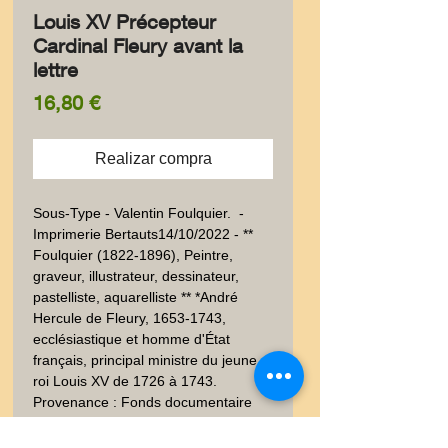
Louis XV Précepteur
Cardinal Fleury avant la
lettre
Precio
16,80 €
Realizar compra
Sous-Type - Valentin Foulquier.  - 
Imprimerie Bertauts14/10/2022 - ** 
Foulquier (1822-1896), Peintre, 
graveur, illustrateur, dessinateur, 
pastelliste, aquarelliste ** *André 
Hercule de Fleury, 1653-1743, 
ecclésiastique et homme d'État 
français, principal ministre du jeune 
roi Louis XV de 1726 à 1743. 
Provenance : Fonds documentaire 
des graveurs LALAUZE Sur papier 
fort.  Signée sous la planche. Très 