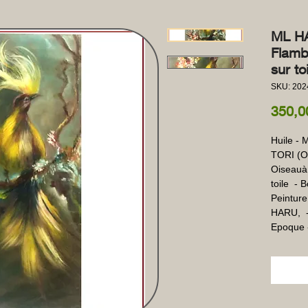
ML H
Flamb
sur to
SKU: 202
350,0
Huile - 
TORI (Oi
Oiseauà 
toile  - 
Peinture
HARU,  - 
Epoque 