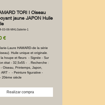
AMARD TORI I Oiseau
oyant jaune JAPON Huile
ile
4-03-06-MHLGalerie-1
Precio
0 €
Marie-Laure HAMARD-de la série 
seau). Huile unique et originale. 
la houpe et fleurs  - Signée - Sur 
Bon état - 32,5x55 -  . Recherche : 
 - Oiseau, Printemps, Japon, 
ART -  - Peinture figurative - 
- 20ème siècle
Realizar compra