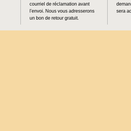
courriel de réclamation avant
demand
l'envoi. Nous vous adresserons
sera ad
un bon de retour gratuit.