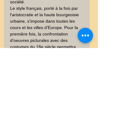
société.

Le style français, porté à la fois par 
l'aristocratie et la haute bourgeoisie 
urbaine, s'impose dans toutes les 
cours et les villes d'Europe. Pour la 
première fois, la confrontation 
d'oeuvres picturales avec des 
costumes du 18e siècle permettra 
d'explorer une nouvelle mise en 
scène du corps, entre l'exigence 
sociale et les caprices du goût.  C'est 
la naissance de la Haute Couture 
française qui donnera naissance aux 
grands couturiers que nous 
connaisons. Art  inégalé du "Made In 
France".
Livraison
Les frais de livraison dépendent
Garanties et Retour
de la nature de l'objet acheté, du