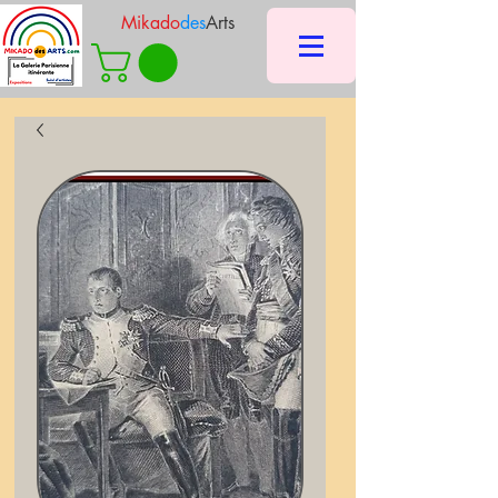
Mikado
des
Arts