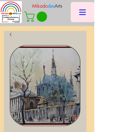
Mikado
des
Arts