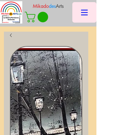
Mikado
des
Arts