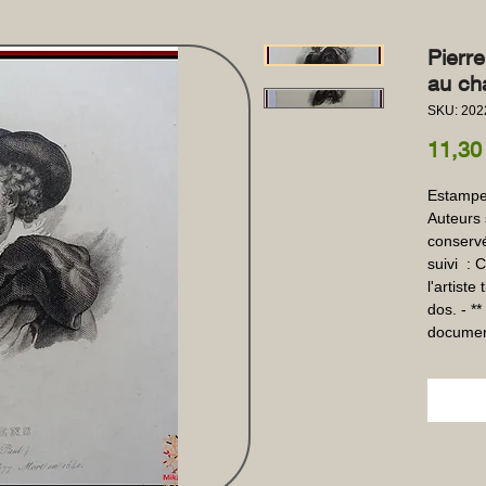
Pierr
au ch
SKU: 202
11,30
Estampe 
Auteurs 
conservé
suivi  :
l'artiste
dos. - **
documen