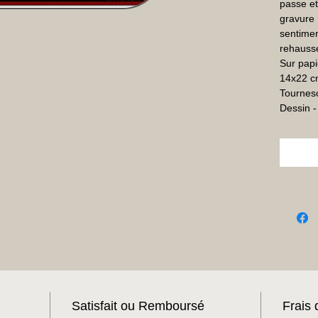
passe et
gravure 
sentimen
rehaussé
Sur papi
14x22 cm
Tournesol
Dessin 
Satisfait ou Remboursé
Frais 