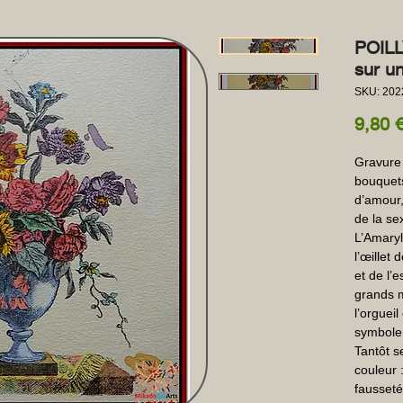
POILL
sur u
SKU: 202
9,80 
Gravure -
bouquets
d’amour, 
de la se
L’Amaryll
l’œillet 
et de l’e
grands m
l’orgueil
symbole d
Tantôt s
couleur :
fausseté