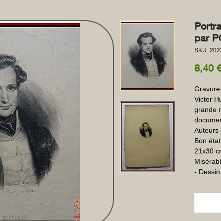
Portra
par P
SKU: 202
8,40 
Gravure 
Victor H
grande m
documen
Auteurs s
Bon état
21x30 cm
Misérable
- Dessin