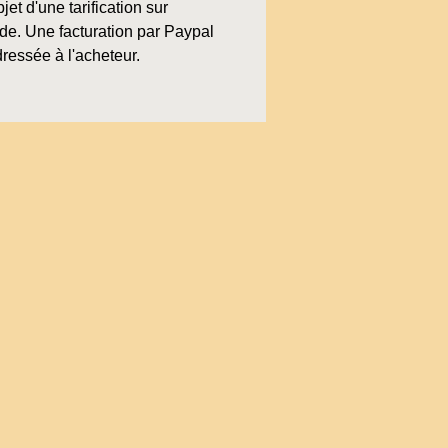
bjet d'une tarification sur
e. Une facturation par Paypal
ressée à l'acheteur.