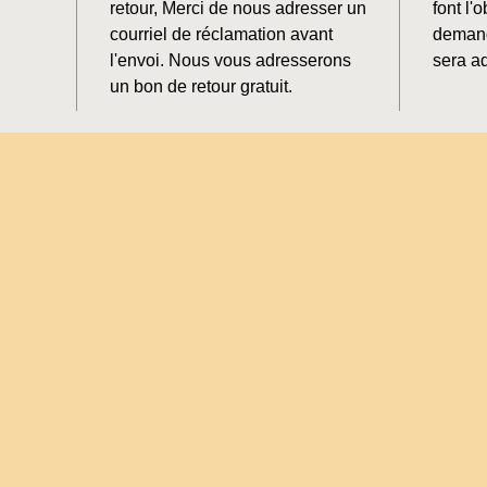
retour, Merci de nous adresser un
font l'o
courriel de réclamation avant
demand
l'envoi. Nous vous adresserons
sera ad
un bon de retour gratuit.