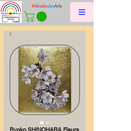
Mikado
des
Arts
Ryoko SHINOHARA Fleurs