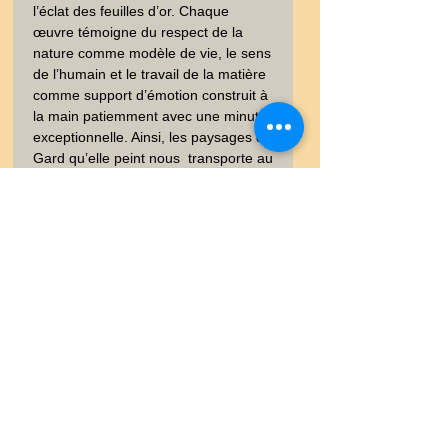
l’éclat des feuilles d’or. Chaque 
œuvre témoigne du respect de la 
nature comme modèle de vie, le sens 
de l’humain et le travail de la matière 
comme support d’émotion construit à 
la main patiemment avec une minutie 
exceptionnelle. Ainsi, les paysages du 
Gard qu’elle peint nous  transporte au 
pays d’Hokusai, laissant le bleu 
exprimer l’énergie de nature occitane. 
. Recherche : Peinture - Oiseau, 
Printemps, Japon, HARU, Estampe - 
ART -  - Peinture figurative - Epoque - 
20ème siècle
Information
Vous trouverez dans les onglets
Satisfait ou Remboursé
vos garanties et les conditions de
livrasion
Les objets sont vendus "satisfait