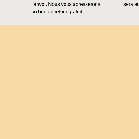
l'envoi. Nous vous adresserons
sera ad
un bon de retour gratuit.