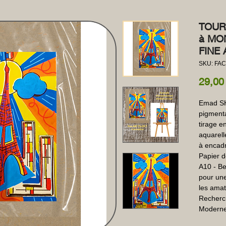
TOUR
à MO
FINE
SKU: FAC
29,00
Emad SHA
pigmentai
tirage e
aquarell
à encadr
Papier d
A10 - Bel
pour une
les amat
Recherche
Moderne 