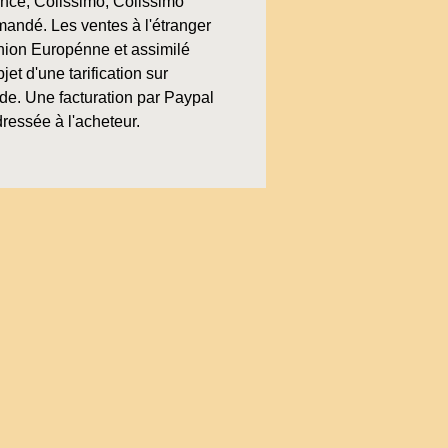
ence, Colissimo, Colissimo
andé. Les ventes à l'étranger
nion Europénne et assimilé
bjet d'une tarification sur
e. Une facturation par Paypal
ressée à l'acheteur.