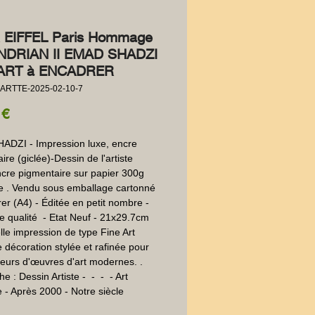
 EIFFEL Paris Hommage
NDRIAN II EMAD SHADZI
 ART à ENCADRER
ARTTE-2025-02-10-7
Precio
 €
DZI - Impression luxe, encre 
re (giclée)-Dessin de l'artiste 
ncre pigmentaire sur papier 300g 
e . Vendu sous emballage cartonné 
er (A4) - Éditée en petit nombre - 
e qualité  - Etat Neuf - 21x29.7cm  
le impression de type Fine Art  
 décoration stylée et rafinée pour 
eurs d'œuvres d'art modernes. . 
 : Dessin Artiste -  -  -  - Art 
- Après 2000 - Notre siècle