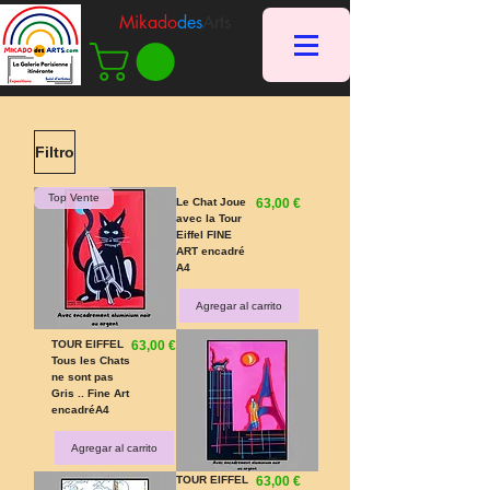
Mikado
des
Arts
Filtro
Top Vente
Precio
Le Chat Joue
63,00 €
avec la Tour
Eiffel FINE
ART encadré
A4
Agregar al carrito
Precio
TOUR EIFFEL
63,00 €
Tous les Chats
ne sont pas
Gris .. Fine Art
encadréA4
Agregar al carrito
Precio
TOUR EIFFEL
63,00 €