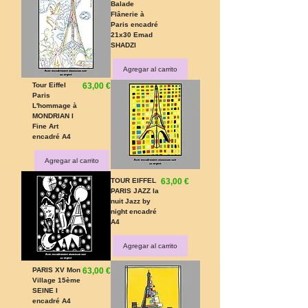
Balade
Flânerie à
Paris encadré
21x30 Emad
SHADZI
Agregar al carrito
Precio
Tour Eiffel
63,00 €
Paris
L'hommage à
MONDRIAN I
Fine Art
encadré A4
Agregar al carrito
Precio
TOUR EIFFEL
63,00 €
PARIS JAZZ la
nuit Jazz by
night encadré
A4
Agregar al carrito
Precio
PARIS XV Mon
63,00 €
Village 15ème
SEINE I
encadré A4