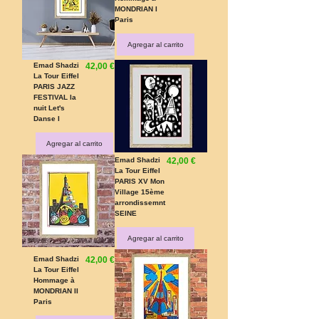
MONDRIAN I
Paris
Agregar al carrito
Precio
Emad Shadzi
42,00 €
La Tour Eiffel
PARIS JAZZ
FESTIVAL la
nuit Let's
Danse I
Agregar al carrito
Precio
Emad Shadzi
42,00 €
La Tour Eiffel
PARIS XV Mon
Village 15ème
arrondissemnt
SEINE
Agregar al carrito
Precio
Emad Shadzi
42,00 €
La Tour Eiffel
Hommage à
MONDRIAN II
Paris