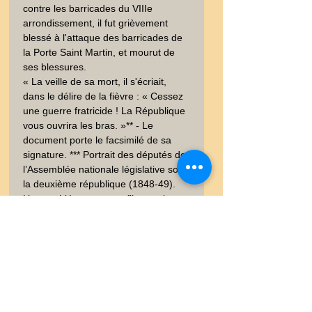
contre les barricades du VIIIe 
arrondissement, il fut grièvement 
blessé à l'attaque des barricades de 
la Porte Saint Martin, et mourut de 
ses blessures.

« La veille de sa mort, il s'écriait, 
dans le délire de la fièvre : « Cessez 
une guerre fratricide ! La République 
vous ouvrira les bras. »** - Le 
document porte le facsimilé de sa 
signature. *** Portrait des députés de 
l’Assemblée nationale législative sous 
la deuxième république (1848-49). 
L’assemblée est en conflit avec le 
Prince Président Louis Napoléon 
Bonaparte qi conduira au coup d’état 
de Napoléon III de 1851.

Edition Paris Maison BASSET et 
Imprimerie Goupil. Portrait réalisé par 
les dessinateurs et lithographe du 
temps. Sur papier fort.  Signée dans 