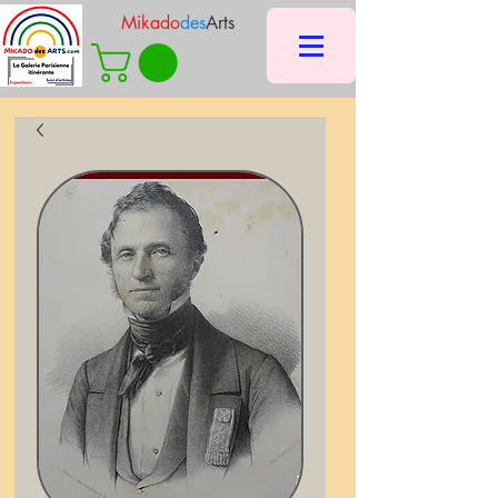
Mikado
des
Arts