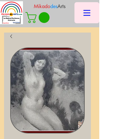
Mikado
des
Arts