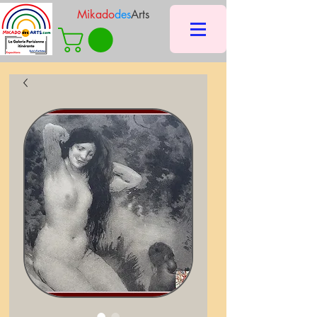
Mikado
des
Arts