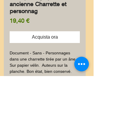
ancienne Charrette et
personnag
Prezzo
19,40 €
Acquista ora
Document - Sans - Personnages 
dans une charrette tirée par un âne  
Sur papier vélin.  Auteurs sur la 
planche. Bon état, bien conservé. 
9x14 cm. Poids envoi emballé suivi  : 
LETTRE 0-20 gr
Livraison
Les frais de livraison dépendent
Garanties et Retour
de la nature de l'objet acheté, du
poids et l'emballage.Lettre suivie,
Ventes "satisfaites ou