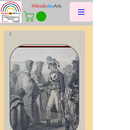
Mikado
des
Arts