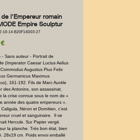
 de l'Empereur romain
ODE Empire Sculptur
2-10-14-B20F14D03-27
Prezzo
 €
- Sans auteur - Portrait de 
 (Imperator Caesar Lucius Aelius 
 Commodus Augustus Pius Felix 
cus Germanicus Maximus 
cus), 161-192. Fils de Marc Aurèle 
er des Antonins, son assassinat, 
 la crise connue sous le nom de « 
e année des quatre empereurs ». 
aligula, Néron et Domitien, c’est 
reur cruel et sanguinaire.  Il se 
it Hercule. Sur Papier vergé.  
sur la planche. Très bon état, bien 
. 28x19 cm. Poids envoi emballé 