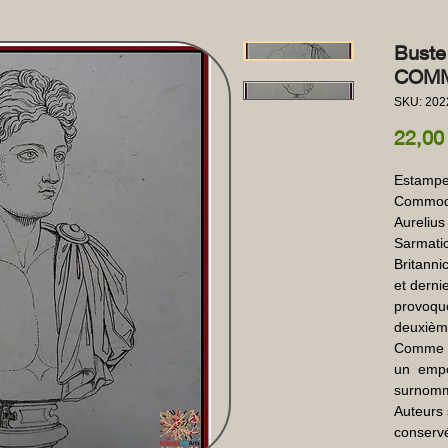
Buste
COMM
SKU: 202
22,00
Estampe 
Commode
Aurelius
Sarmati
Britanni
et derni
provoque
deuxièm
Comme  C
un  empe
surnomma
Auteurs 
conservé