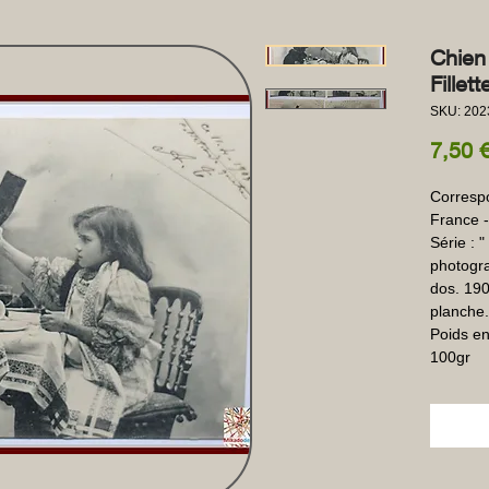
Chien
Fillet
SKU: 202
7,50 
Correspo
France - 
Série : "
photogra
dos. 1903
planche.
Poids en
100gr