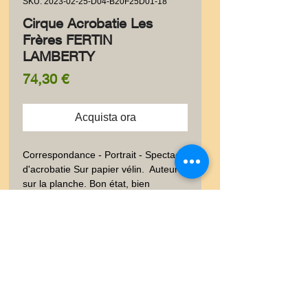
SKU: 2023-02-25-D04-B20F25D01-18
Cirque Acrobatie Les
Frères FERTIN
LAMBERTY
Prezzo
74,30 €
Acquista ora
Correspondance - Portrait - Spectacle 
d'acrobatie Sur papier vélin.  Auteurs 
sur la planche. Bon état, bien 
conservé. 9x14 cm. Poids envoi 
emballé suivi  : LETTRE 0-20 gr
Livraison
Les frais de livraison dépendent
Garanties et Retour
de la nature de l'objet acheté, du