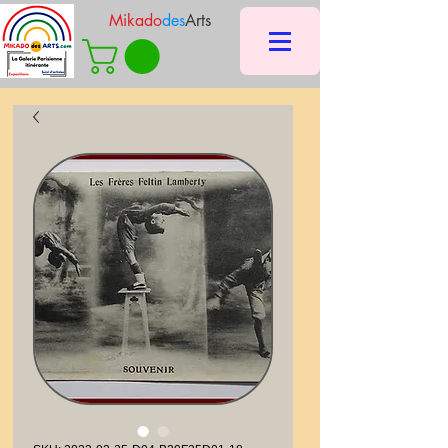
Mikado
des
Arts