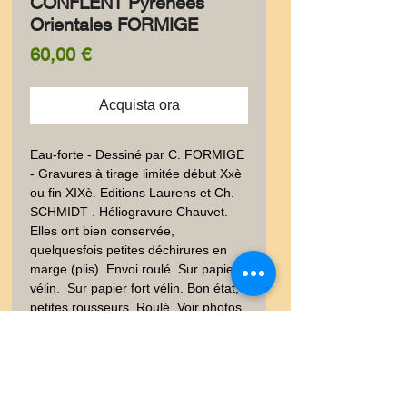
CONFLENT Pyrénées
Orientales FORMIGE
Prezzo
60,00 €
Acquista ora
Eau-forte - Dessiné par C. FORMIGE 
- Gravures à tirage limitée début Xxè 
ou fin XIXè. Editions Laurens et Ch. 
SCHMIDT . Héliogravure Chauvet. 
Elles ont bien conservée, 
quelquesfois petites déchirures en 
marge (plis). Envoi roulé. Sur papier 
vélin.  Sur papier fort vélin. Bon état, 
petites rousseurs, Roulé, Voir photos. 
30x40 env. Poids envoi emballé suivi  
: COLIS 0,500-0,9Kg- Occitanie, 
Catalogne, Chapelle, Cathédrale