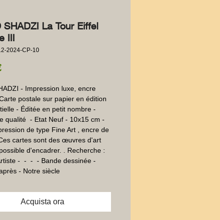
SHADZI La Tour Eiffel
 III
12-2024-CP-10
Prezzo
€
DZI - Impression luxe, encre 
-Carte postale sur papier en édition 
ielle - Éditée en petit nombre - 
e qualité  - Etat Neuf - 10x15 cm - 
pression de type Fine Art , encre de 
 Ces cartes sont des œuvres d'art 
 possible d'encadrer. . Recherche : 
tiste -  -  -  - Bande dessinée - 
après - Notre siècle
Acquista ora