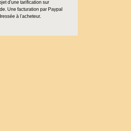
bjet d'une tarification sur
e. Une facturation par Paypal
ressée à l'acheteur.