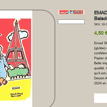
EMAD 
Balade
SKU: 18-
4,50 
Emad SHA
(giclée)
confident
Papier d
Belle im
qualité.
qu'il est
Dessin Ar
2024 et 