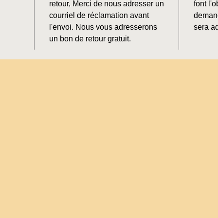
retour, Merci de nous adresser un
font l'o
courriel de réclamation avant
demand
l'envoi. Nous vous adresserons
sera ad
un bon de retour gratuit.