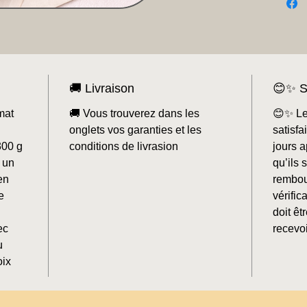
🚚 Livraison
😊✨ S
mat
🚚 Vous trouverez dans les
😊✨ Le
onglets vos garanties et les
satisf
300 g
conditions de livrasion
jours a
 un
qu’ils 
en
rembou
e
vérifi
doit êt
ec
recevoi
u
oix