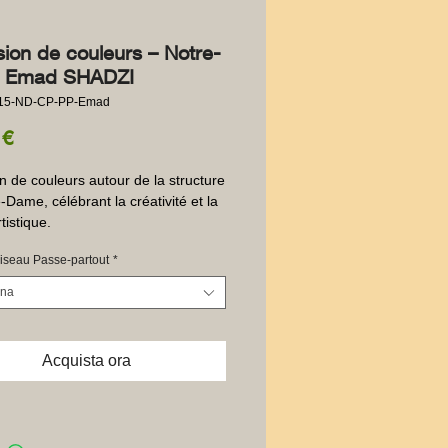
sion de couleurs – Notre-
 Emad SHADZI
015-ND-CP-PP-Emad
Prezzo
 €
n de couleurs autour de la structure 
-Dame, célébrant la créativité et la 
rtistique.
iseau Passe-partout
*
ona
Acquista ora