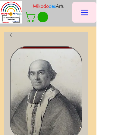
Mikado
des
Arts