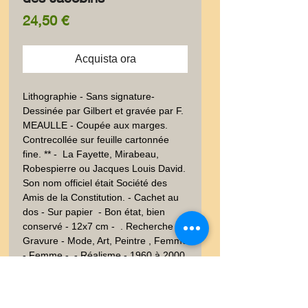
Prezzo
24,50 €
Acquista ora
Lithographie - Sans signature-
Dessinée par Gilbert et gravée par F. 
MEAULLE - Coupée aux marges. 
Contrecollée sur feuille cartonnée 
fine. ** -  La Fayette, Mirabeau, 
Robespierre ou Jacques Louis David. 
Son nom officiel était Société des 
Amis de la Constitution. - Cachet au 
dos - Sur papier  - Bon état, bien 
conservé - 12x7 cm -  . Recherche : 
Gravure - Mode, Art, Peintre , Femme 
- Femme -  - Réalisme - 1960 à 2000 
- XXème et contemporain