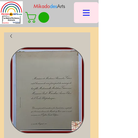
Mikado
des
Arts