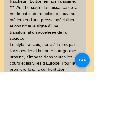
fraîcheur.  Edition en noir rarissime. 
***- Au 18e siècle, la naissance de la 
mode est d'abord celle de nouveaux 
métiers et d'une presse spécialisée, 
et constitue le signe d'une 
transformation accélérée de la 
société.

Le style français, porté à la fois par 
l'aristocratie et la haute bourgeoisie 
urbaine, s'impose dans toutes les 
cours et les villes d'Europe. Pour la 
première fois, la confrontation 
d'oeuvres picturales avec des 
costumes du 18e siècle permettra 
d'explorer une nouvelle mise en 
scène du corps, entre l'exigence 
sociale et les caprices du goût.  C'est 
la naissance de la Haute Couture 
française qui donnera naissance aux 
grands couturiers que nous 
connaisons. Art  inégalé du "Made In 
France".