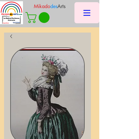
Mikado
des
Arts