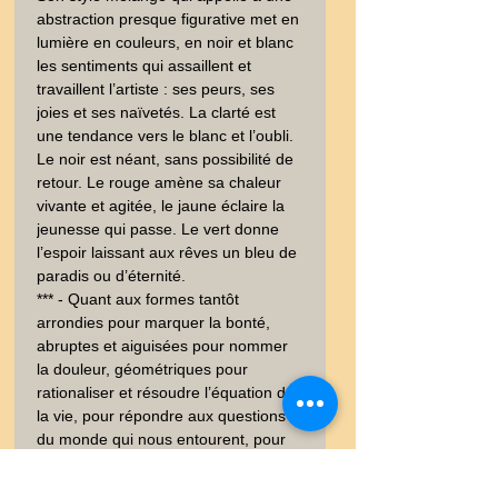
abstraction presque figurative met en 
lumière en couleurs, en noir et blanc 
les sentiments qui assaillent et 
travaillent l’artiste : ses peurs, ses 
joies et ses naïvetés. La clarté est 
une tendance vers le blanc et l’oubli. 
Le noir est néant, sans possibilité de 
retour. Le rouge amène sa chaleur 
vivante et agitée, le jaune éclaire la 
jeunesse qui passe. Le vert donne 
l’espoir laissant aux rêves un bleu de 
paradis ou d’éternité. 

*** - Quant aux formes tantôt 
arrondies pour marquer la bonté, 
abruptes et aiguisées pour nommer 
la douleur, géométriques pour 
rationaliser et résoudre l’équation de 
la vie, pour répondre aux questions 
du monde qui nous entourent, pour 
figer nos rêves d’existence.

Gill Agnès a compris le message de 