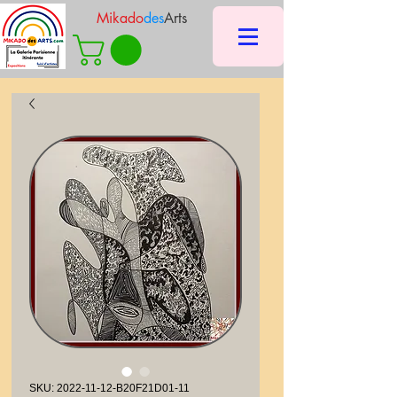
Mikado
des
Arts
SKU: 2022-11-12-B20F21D01-11