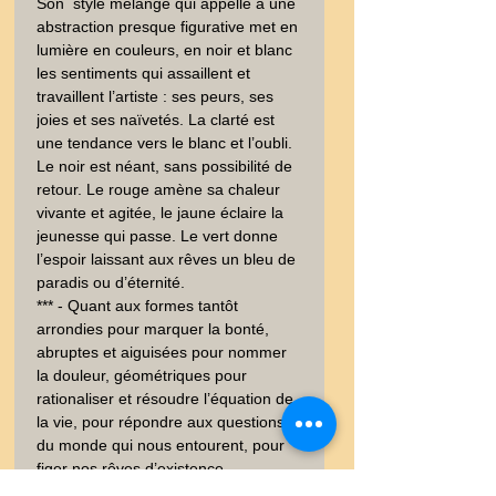
Son  style mélangé qui appelle à une 
abstraction presque figurative met en 
lumière en couleurs, en noir et blanc 
les sentiments qui assaillent et 
travaillent l’artiste : ses peurs, ses 
joies et ses naïvetés. La clarté est 
une tendance vers le blanc et l’oubli. 
Le noir est néant, sans possibilité de 
retour. Le rouge amène sa chaleur 
vivante et agitée, le jaune éclaire la 
jeunesse qui passe. Le vert donne 
l’espoir laissant aux rêves un bleu de 
paradis ou d’éternité. 

*** - Quant aux formes tantôt 
arrondies pour marquer la bonté, 
abruptes et aiguisées pour nommer 
la douleur, géométriques pour 
rationaliser et résoudre l’équation de 
la vie, pour répondre aux questions 
du monde qui nous entourent, pour 
figer nos rêves d’existence.

Gill Agnès a compris le message de 