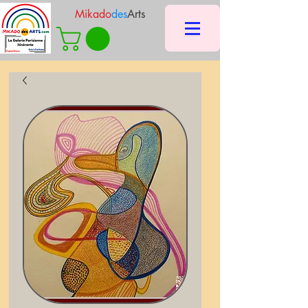
Mikado
des
Arts