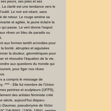
 : ses peurs, ses joies et ses 
. La clarté est une tendance vers le 
l’oubli. Le noir est néant, sans 
ité de retour. Le rouge amène sa 
ivante et agitée, le jaune éclaire la 
 qui passe. Le vert donne l’espoir 
 aux rêves un bleu de paradis ou 
. 

ant aux formes tantôt arrondies pour 
la bonté, abruptes et aiguisées 
mer la douleur, géométriques pour 
ser et résoudre l’équation de la vie, 
ondre aux questions du monde qui 
ourent, pour figer nos rêves 
ce.

ès a compris le message de 
y. **** - Elle fut membre de l’Union 
es peintres et sculpteurs (UFPS), 
ement des artistes féministe créé 
 siècle, aujourd'hui disparu.

ic-Daumas, pseudonyme de Victor 
VIC DAUMAS, (1909- 1994), peintre 