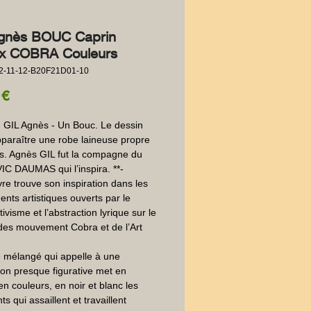
gnès BOUC Caprin
ux COBRA Couleurs
2-11-12-B20F21D01-10
Prezzo
 €
 GIL Agnès - Un Bouc. Le dessin 
pparaître une robe laineuse propre 
s. Agnès GIL fut la compagne du 
VIC DAUMAS qui l’inspira. **-

e trouve son inspiration dans les 
ts artistiques ouverts par le 
ivisme et l’abstraction lyrique sur le 
es mouvement Cobra et de l’Art 
ion presque figurative met en 
en couleurs, en noir et blanc les 
s qui assaillent et travaillent 