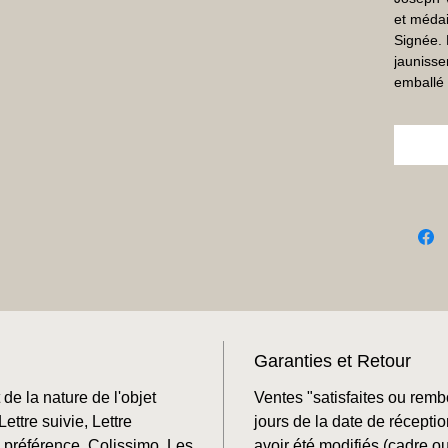
et médail
Signée. 
jaunisse
emballé 
Garanties et Retour
de la nature de l'objet
Ventes "satisfaites ou rem
ettre suivie, Lettre
jours de la date de récepti
préférence, Colissimo. Les
avoir été modifiés (cadre o