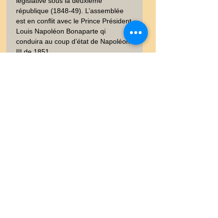
législative sous la deuxième 
république (1848-49). L’assemblée 
est en conflit avec le Prince Président 
Louis Napoléon Bonaparte qi 
conduira au coup d’état de Napoléon 
III de 1851.

Edition Paris Maison BASSET et 
Imprimerie Goupil. Portrait réalisé par 
les dessinateurs et lithographe du 
temps. Sur Papier vergé.  Signée 
dans la planche. Bon état, bien 
conservé. 40x23 cm. Poids envoi 
emballé suivi  : COLIS 0,500-0,9Kg
0
0
0
Garanties et Retour