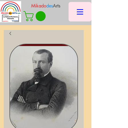
Mikado
des
Arts