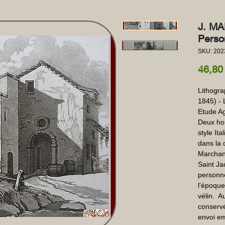
J. MA
Person
SKU: 202
46,80
Lithogra
1845) - 
Etude Agr
Deux ho
style It
dans la 
Marchand
Saint Ja
personnel
l'époque
vélin.  A
conservé
envoi em