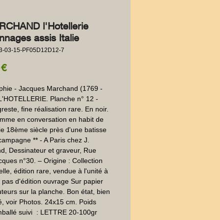
RCHAND l'Hotellerie
nages assis Italie
3-03-15-PF05D12D12-7
Prezzo
 €
phie - Jacques Marchand (1769 - 
L'HOTELLERIE. Planche n° 12 -  
este, fine réalisation rare. En noir. 
mme en conversation en habit de 
alie 18ème siècle près d'une batisse 
campagne ** - A Paris chez J. 
, Dessinateur et graveur, Rue 
cques n°30. – Origine : Collection 
le, édition rare, vendue à l'unité à 
 pas d'édition ouvrage Sur papier 
uteurs sur la planche. Bon état, bien 
, voir Photos. 24x15 cm. Poids 
ballé suivi  : LETTRE 20-100gr